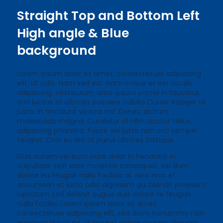
Straight Top and Bottom Left
High angle & Blue
background
Lorem ipsum dolor sit amet, consectetuer adipiscing
elit. Ut odio. Nam sed est. Nam a risus et est iaculis
adipiscing. Vestibulum ante ipsum primis in faucibus
orci luctus et ultrices posuere cubilia Curae; Integer ut
justo. In tincidunt viverra nisl. Donec dictum
malesuada magna. Curabitur id nibh auctor tellus
adipiscing pharetra. Fusce vel justo non orci semper
feugiat. Cras eu leo at purus ultrices tristique.
Duis autem vel eum iriure dolor in hendrerit in
vulputate velit esse molestie consequat, vel illum
dolore eu feugiat nulla facilisis at vero eros et
accumsan et iusto odio dignissim qui blandit praesent
luptatum zzril delenit augue duis dolore te feugait
nulla facilisi. Lorem ipsum dolor sit amet,
consectetuer adipiscing elit, sed diam nonummy nibh
euismod tincidunt ut laoreet dolore magna aliquam