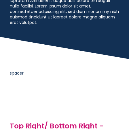
luptatum zzril delenit augue duis dolore te feugait
nulla facilisi. Lorem ipsum dolor sit amet,
consectetuer adipiscing elit, sed diam nonummy nibh
euismod tincidunt ut laoreet dolore magna aliquam
erat volutpat.
spacer
Top Right/ Bottom Right -