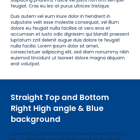
adipiscing pharetra. Fusce vel justo non orci semper
feugiat. Cras eu leo at purus ultrices tristique.
Duis autem vel eum iriure dolor in hendrerit in
vulputate velit esse molestie consequat, vel illum
dolore eu feugiat nulla facilisis at vero eros et
accumsan et iusto odio dignissim qui blandit praesent
luptatum zzril delenit augue duis dolore te feugait
nulla facilisi. Lorem ipsum dolor sit amet,
consectetuer adipiscing elit, sed diam nonummy nibh
euismod tincidunt ut laoreet dolore magna aliquam
erat volutpat.
Straight Top and Bottom
Right High angle & Blue
background
Lorem ipsum dolor sit amet, consectetuer adipiscing
elit. Ut odio. Nam sed est. Nam a risus et est iaculis