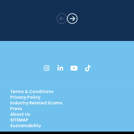
instagram
linkedin
youtube
tiktok
Terms & Conditions
Privacy Policy
Industry Related Scams
Press
About Us
SITEMAP
Sustainability