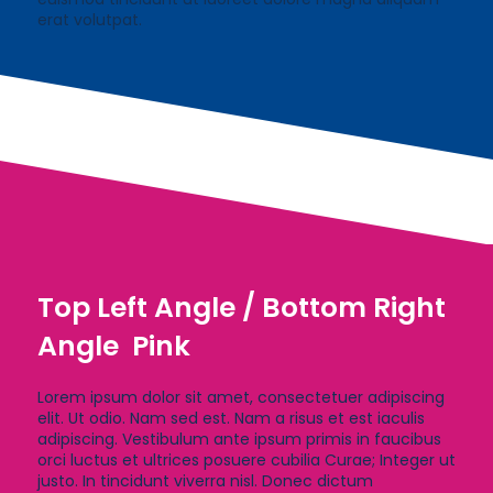
erat volutpat.
Top Left Angle / Bottom Right
Angle Pink
Lorem ipsum dolor sit amet, consectetuer adipiscing
elit. Ut odio. Nam sed est. Nam a risus et est iaculis
adipiscing. Vestibulum ante ipsum primis in faucibus
orci luctus et ultrices posuere cubilia Curae; Integer ut
justo. In tincidunt viverra nisl. Donec dictum