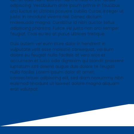
adipiscing. Vestibulum ante ipsum primis in faucibus
orci luctus et ultrices posuere cubilia Curae; Integer ut
justo. In tincidunt viverra nisl. Donec dictum
malesuada magna. Curabitur id nibh auctor tellus
adipiscing pharetra. Fusce vel justo non orci semper
feugiat. Cras eu leo at purus ultrices tristique.
Duis autem vel eum iriure dolor in hendrerit in
vulputate velit esse molestie consequat, vel illum
dolore eu feugiat nulla facilisis at vero eros et
accumsan et iusto odio dignissim qui blandit praesent
luptatum zzril delenit augue duis dolore te feugait
nulla facilisi. Lorem ipsum dolor sit amet,
consectetuer adipiscing elit, sed diam nonummy nibh
euismod tincidunt ut laoreet dolore magna aliquam
erat volutpat.